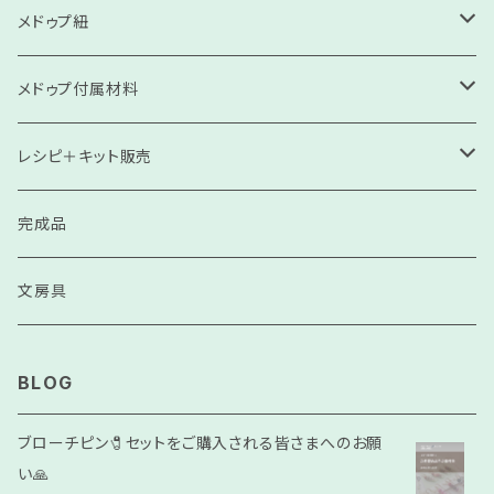
メドゥプ紐
高級コンソサ
メドゥプ付属材料
高級ソサ
刺繍飾り
レシピ＋キット販売
細紐（モッコリクン・ネックレス紐）
スル（房）
見本
完成品
コンソサ
天然石
リピート用
文房具
ソサ
ビーズ（プラスチック）
BLOG
ゴールド•シルバー
モンキー結び
ブローチピン🧷セットをご購入される皆さまへのお願
い🙏
チュンサ
人工石