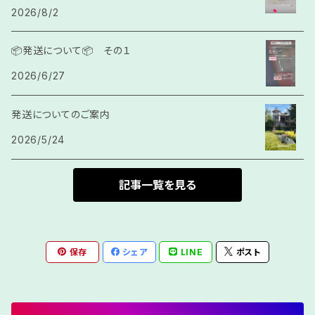
2026/8/2
サガククン
結び紐
📦発送について📦 その１
2026/6/27
カラッチ
発送についてのご案内
房
2026/5/24
記事一覧を見る
保存
シェア
LINE
ポスト