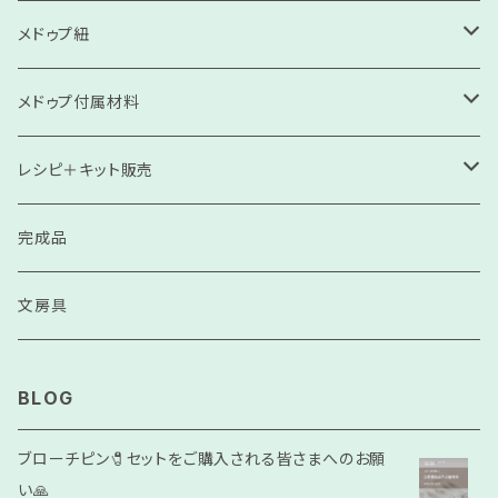
メドゥプ紐
高級コンソサ
メドゥプ付属材料
高級ソサ
刺繍飾り
レシピ＋キット販売
細紐（モッコリクン・ネックレス紐）
スル（房）
見本
完成品
コンソサ
天然石
リピート用
文房具
ソサ
ビーズ（プラスチック）
BLOG
ゴールド•シルバー
モンキー結び
ブローチピン🧷セットをご購入される皆さまへのお願
い🙏