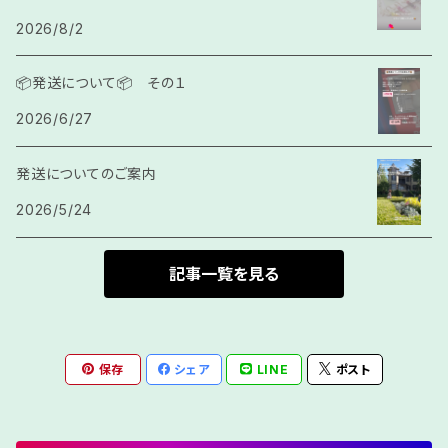
チュンサ
人工石
2026/8/2
サガククン
結び紐
📦発送について📦 その１
2026/6/27
カラッチ
発送についてのご案内
房
2026/5/24
記事一覧を見る
保存
シェア
LINE
ポスト