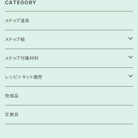
CATEGORY
メドゥプ道具
メドゥプ紐
高級コンソサ
メドゥプ付属材料
高級ソサ
刺繍飾り
レシピ＋キット販売
細紐（モッコリクン・ネックレス紐）
スル（房）
見本
完成品
コンソサ
天然石
リピート用
文房具
ソサ
ビーズ（プラスチック）