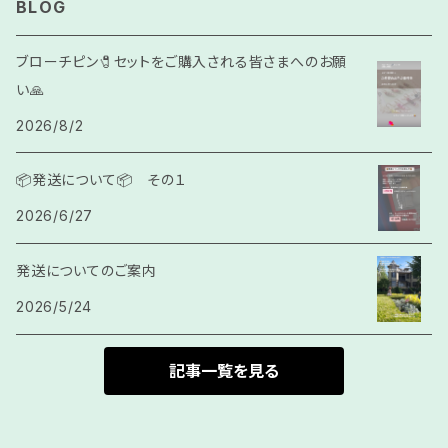
BLOG
ゴールド•シルバー
モンキー結び
ブローチピン🧷セットをご購入される皆さまへのお願
い🙏
チュンサ
人工石
2026/8/2
サガククン
結び紐
📦発送について📦 その１
2026/6/27
カラッチ
発送についてのご案内
房
2026/5/24
記事一覧を見る