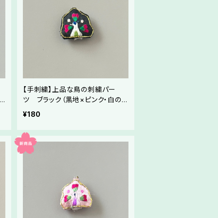
【手刺繍】上品な鳥の刺繍パー
ツ ブラック（黒地×ピンク・白の
・
刺繍）（全9色）／メドゥプ・ハンドメ
¥180
イド素材