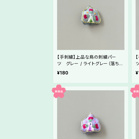
【手刺繍】上品な鳥の刺繍パー
ツ グレー / ライトグレー（落ち着
いた灰色・ネズミ色地）（全9色）／
¥180
¥
メドゥプ・ハンドメイド素材