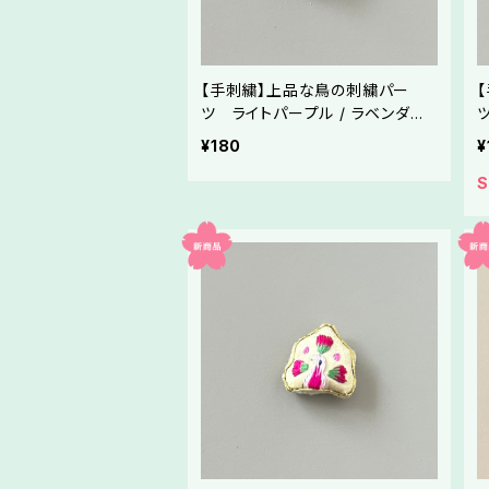
【手刺繍】上品な鳥の刺繍パー
ツ ライトパープル / ラベンダー
（薄紫地） （全9色）／メドゥプ・ハ
¥180
¥
ンドメイド素材
S