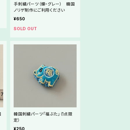
）
手刺繍パーツ（蝶・グレー） 韓国
さ
ノリゲ制作にご利用ください
¥650
SOLD OUT
国
韓国刺繍パーツ「福ぶた」（1点限
定）
¥250