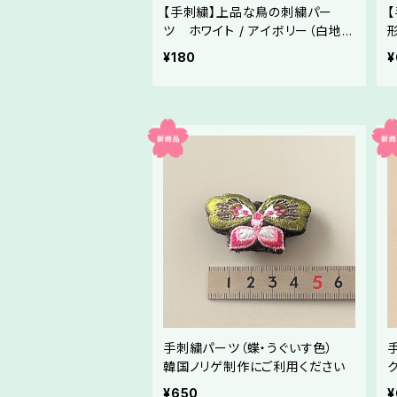
【手刺繍】上品な鳥の刺繍パー
ツ ホワイト / アイボリー（白地・
生成り地）（全9色）／メドゥプ・ハ
¥180
¥
ンドメイド素材
手刺繍パーツ（蝶・うぐいす色）
韓国ノリゲ制作にご利用ください
¥650
¥