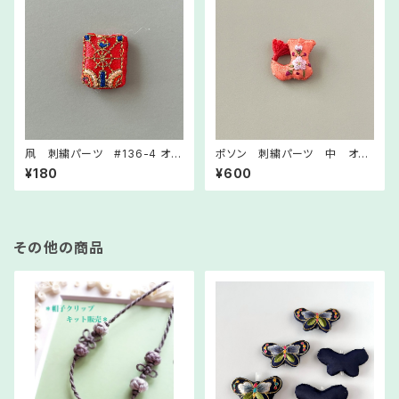
凧 刺繍パーツ #136-4 オレ
ポソン 刺繍パーツ 中 オレ
ンジ 韓国ミニノリゲやストラッ
ンジ 韓国ミニノリゲやストラッ
¥180
¥600
プ制作にご利用ください
プ制作にご利用ください
その他の商品