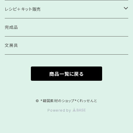
高級ソサ
刺繍飾り
レシピ＋キット販売
細紐（モッコリクン・ネックレス紐）
スル（房）
見本
完成品
コンソサ
天然石
リピート用
文房具
ソサ
ビーズ（プラスチック）
商品一覧に戻る
ゴールド•シルバー
モンキー結び
チュンサ
人工石
© *韓国素材のショップ*くれっせんと
Powered by
サガククン
結び紐