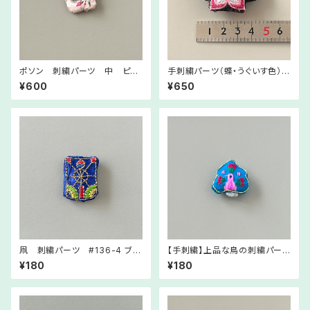
ポソン 刺繍パーツ 中 ピン
手刺繍パーツ（蝶・うぐいす色）
クベージュ 韓国ミニノリゲや
韓国ノリゲ制作にご利用くださ
¥600
¥650
ストラップ制作にご利用ください
い
凧 刺繍パーツ #136-4 ブル
【手刺繍】上品な鳥の刺繍パー
ー 韓国ミニノリゲやストラップ
ツ ブルー / ロイヤルブルー（鮮
¥180
¥180
制作にご利用ください
やかな青地）（全9色）／メドゥ
プ・ハンドメイド素材