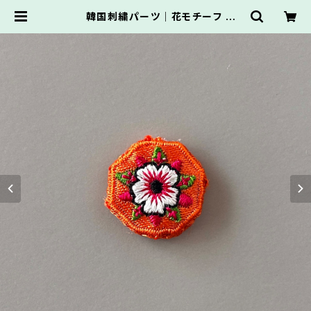
韓国刺繍パーツ｜花モチーフ
小 オレンジ 韓国ミニノリゲやスト
ラップ制作にご利用ください | *韓国
素材のショップ*くれっせんと