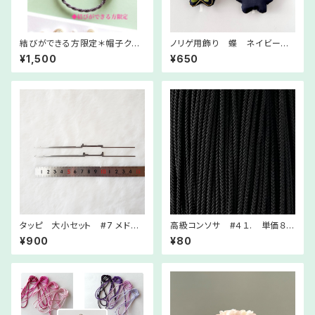
結びができる方限定＊帽子クリ
ノリゲ用飾り 蝶 ネイビー
ップキット販売＊ グレー #38
#28-#43 韓国ノリゲ制作にご
¥1,500
¥650
簡単なレシピと材料付き
利用ください
タッピ 大小セット #7 メドゥ
高級コンソサ #４１. 単価８０
プ道具
円 １m単位での販売ページ
¥900
¥80