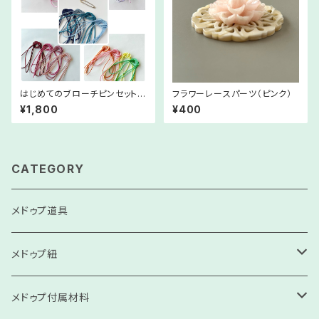
はじめてのブローチピンセット
フラワーレースパーツ（ピンク）
＊カラッチのブローチピン＊
¥1,800
¥400
【４セット分】選べる４色 レシピ
と材料付き ◆レシピの無断転
載•貸与はご遠慮ください。
CATEGORY
メドゥプ道具
メドゥプ紐
高級コンソサ
メドゥプ付属材料