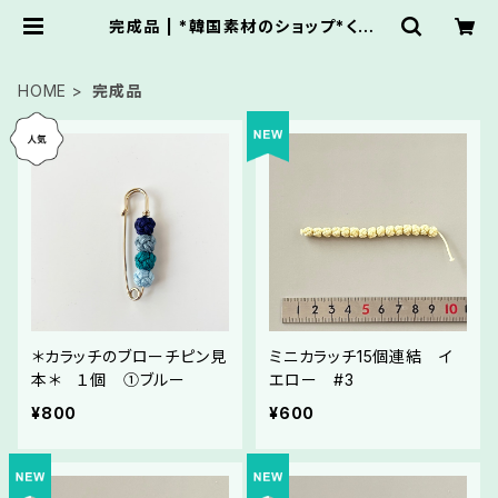
完成品 | *韓国素材のショップ*くれっ
せんと
HOME
完成品
＊カラッチのブローチピン見
ミニカラッチ15個連結 イ
本＊ １個 ①ブルー
エロー #3
¥800
¥600