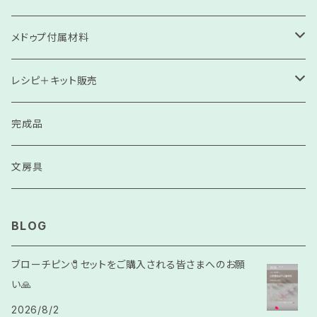
高級コンソサ
メドゥプ付属材料
高級ソサ
刺繍飾り
レシピ＋キット販売
細紐（モッコリクン・ネックレス紐）
スル（房）
見本
完成品
コンソサ
天然石
リピート用
文房具
ソサ
ビーズ（プラスチック）
BLOG
ゴールド•シルバー
モンキー結び
ブローチピン🧷セットをご購入される皆さまへのお願
い🙏
チュンサ
人工石
2026/8/2