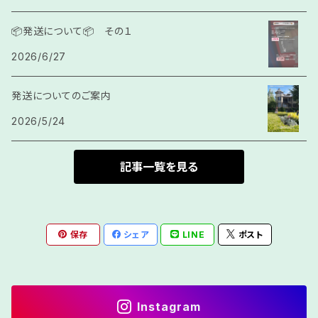
サガククン
結び紐
📦発送について📦 その１
2026/6/27
カラッチ
発送についてのご案内
房
2026/5/24
記事一覧を見る
保存
シェア
LINE
ポスト
Instagram