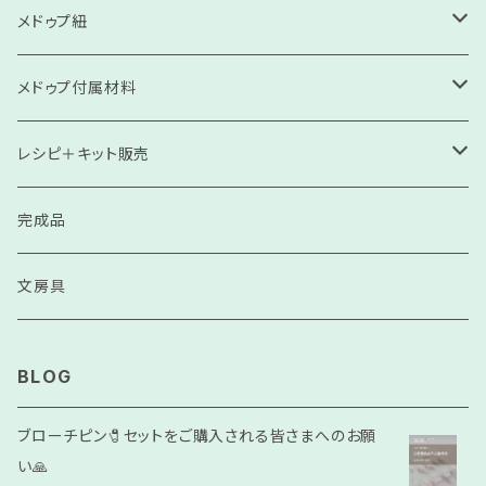
メドゥプ紐
高級コンソサ
メドゥプ付属材料
高級ソサ
刺繍飾り
レシピ＋キット販売
細紐（モッコリクン・ネックレス紐）
スル（房）
見本
完成品
コンソサ
天然石
リピート用
文房具
ソサ
ビーズ（プラスチック）
BLOG
ゴールド•シルバー
モンキー結び
ブローチピン🧷セットをご購入される皆さまへのお願
い🙏
チュンサ
人工石