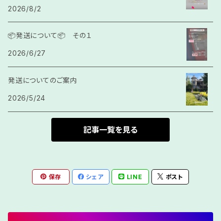
2026/8/2
サガククン
結び紐
📦発送について📦 その１
2026/6/27
カラッチ
発送についてのご案内
房
2026/5/24
記事一覧を見る
保存
シェア
LINE
ポスト