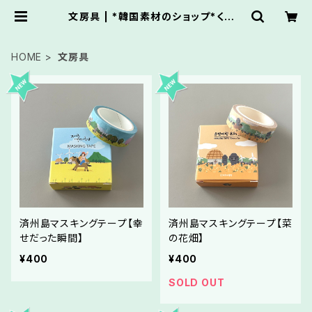
文房具 | *韓国素材のショップ*くれっ
せんと
HOME
文房具
済州島マスキングテープ【幸
済州島マスキングテープ【菜
せだった瞬間】
の花畑】
¥400
¥400
SOLD OUT