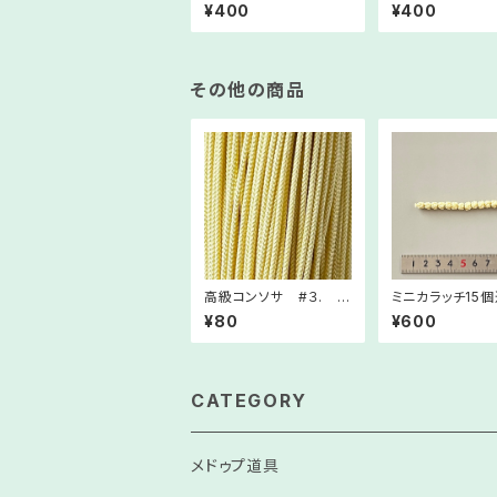
プ【幸せだった瞬間】
プ【菜の花畑】
¥400
¥400
その他の商品
高級コンソサ #３. 単
ミニカラッチ1
価８０円 １m単位での
イエロー #3
¥80
¥600
販売ページ
CATEGORY
メドゥプ道具