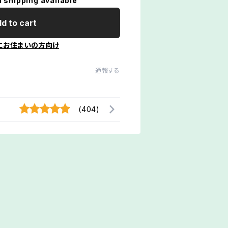
l shipping available
d to cart
にお住まいの方向け
通報する
(404)