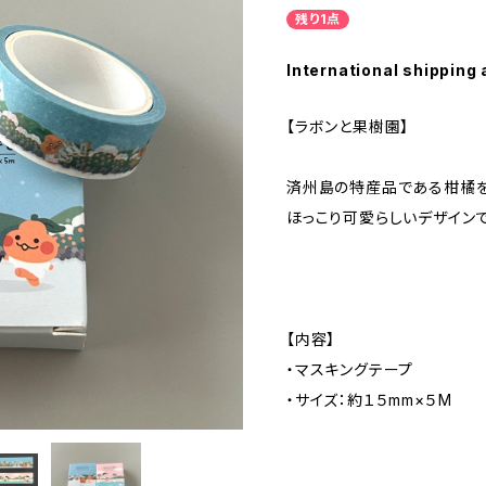
残り1点
International shipping 
【ラボンと果樹園】
済州島の特産品である柑橘
ほっこり可愛らしいデザインで
【内容】
・マスキングテープ
・サイズ：約１５mm×５M