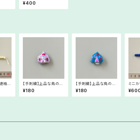
プ【済州の海】
¥400
5個連結
【手刺繍】上品な鳥の刺
【手刺繍】上品な鳥の刺
ミニカ
繍パーツ ライトパープ
繍パーツ ブルー / ロ
濃いブ
¥180
¥180
¥60
ル / ラベンダー（薄紫
イヤルブルー（鮮やかな
地） （全9色）／メドゥ
青地）（全9色）／メドゥ
プ・ハンドメイド素材
プ・ハンドメイド素材