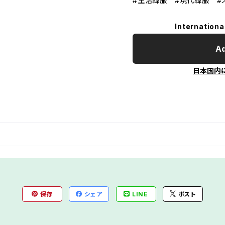
#生活韓服 #現代韓服 #
Internationa
Ad
日本国内
保存
シェア
LINE
ポスト