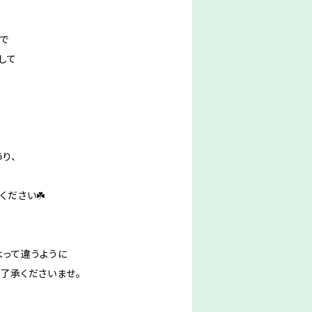
で
して
り、
ください☘️
よって違うように
了承くださいませ。