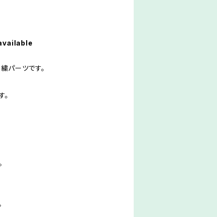
available
刺繍パーツです。
す。
。
。