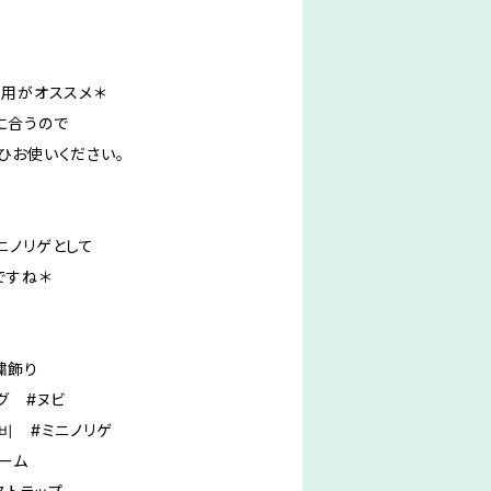
利用がオススメ＊
に合うので
ひお使いください。
ニノリゲとして
ですね＊
繍飾り
グ #ヌビ
비 #ミニノリゲ
ーム